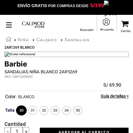
S/
199
ENVÍO GRATIS
POR COMPRAS DESDE
Niña
Calzado
Sandalias
2AR1269 BLANCO
(*)Color referencial
Barbie
☆
☆
☆
☆
☆
SANDALIAS NIÑA BLANCO 2AR1269
SKU
:
2AR12690002
S/
69
.
90
:
BLANCO
Talla
30
31
32
33
34
35
Cantidad
－
＋
AGREGAR AL CARRITO