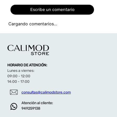
Escribe un comentario
Cargando comentarios…
Agregar comentario
Título
HORARIO DE ATENCIÓN:
Califica el producto de 1 a 5 estrellas
Lunes a viernes:
★
★
★
★
★
09:00 - 12:00
14:00 - 17:00
Tu nombre
consultas@calimodstore.com
Atención al cliente:
Dirección de email
949259138