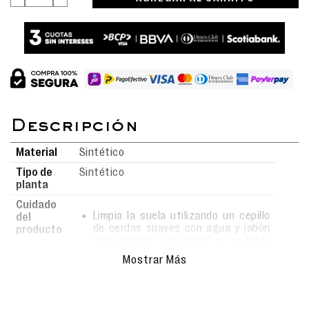
Material
Sintético
Tipo de
Sintético
planta
Cuidado
Limpia la suela utilizando un cepillo
del
de cerdas suaves con agua y jabón
producto
para eliminar la suciedad sin dañar la
superficie.
Mostrar Más
Al realizar la limpieza, asegúrate de
hacerlo con movimientos suaves y
delicados para evitar rayones o
daños en el material.