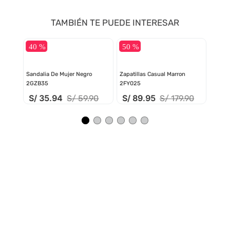
TAMBIÉN TE PUEDE INTERESAR
40 %
50 %
ZAXY
SNOOPY
Sandalia De Mujer Negro 2GZB35
Zapatillas Casual Marron 2FY025
S/
35
.
94
S/
89
.
95
S/
59
.
90
S/
179
.
90