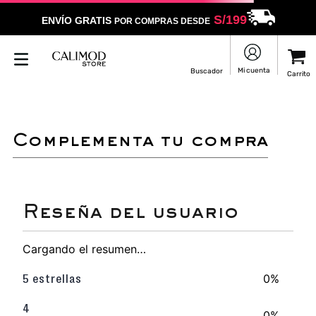
S/
199
ENVÍO GRATIS
POR COMPRAS DESDE
LO SENTIMOS
NO ENCONTRAMOS RESULTADOS QUE COINCIDAN CON
TU BÚSQUEDA
Puedes revisar la ortografía
Utilizar un término más general
Darle un vistazo a estos productos
que pueden interesarte