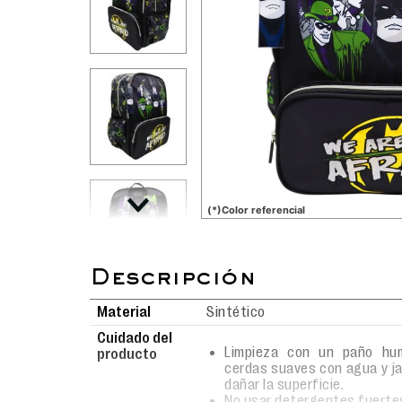
(*)Color referencial
Material
Sintético
Cuidado del
Limpieza con un paño hum
producto
cerdas suaves con agua y j
dañar la superficie.
No usar detergentes fuerte