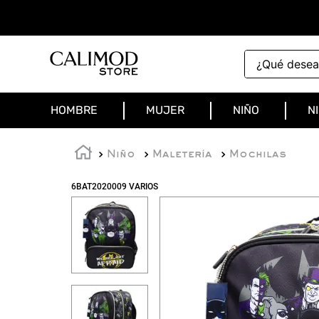
¿Qué deseas 
HOMBRE
MUJER
NIÑO
N
Niño
Maletería
Mochilas
6BAT2020009 VARIOS