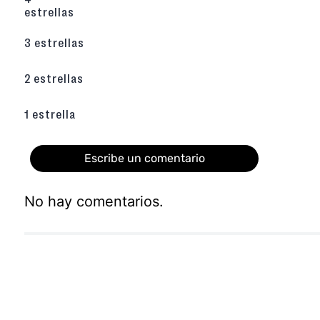
estrellas
3 estrellas
2 estrellas
1 estrella
Escribe un comentario
No hay comentarios.
Agregar comentario
Título
Califica el producto de 1 a 5 estrellas