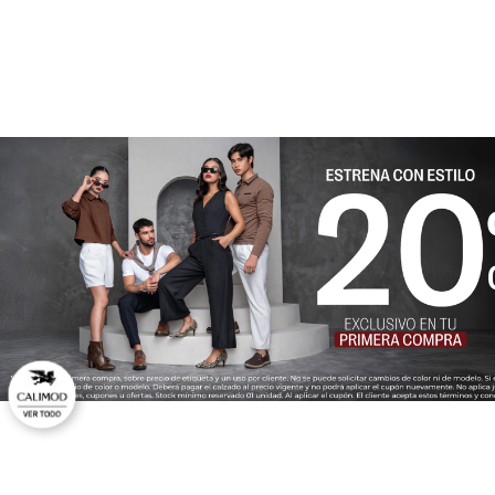
★
★
★
★
★
Tu nombre
Dirección de email
Escribe un comentario