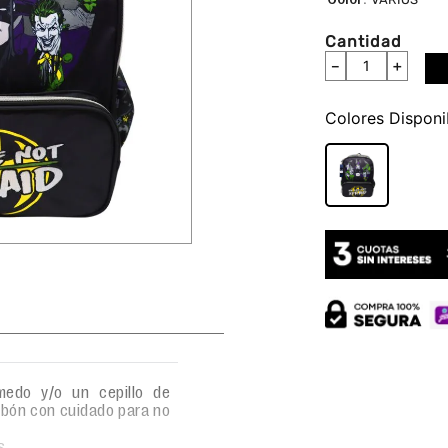
Cantidad
－
＋
Colores
edo y/o un cepillo de
abón con cuidado para no
s.