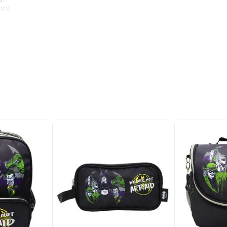
bra.
man.
ntal.
.
o 15.5 cm