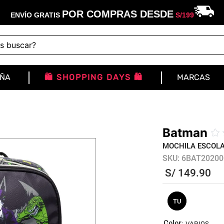
POR COMPRAS DESDE
ENVÍO GRATIS
S/
199
buscar?
IÑA
🛍️ SHOPPING DAYS 🛍️
MARCAS
Batman
☆
MOCHILA ESCOL
SKU
:
6BAT20200
S/
149
.
90
TU
:
VARIOS