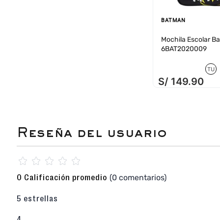
BATMAN
Mochila Escolar B
6BAT2020009
TU
S/
149
.
90
☆
☆
☆
☆
☆
(0 comentarios)
0 Calificación promedio
5 estrellas
4