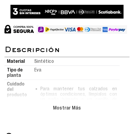
Material
Sintético
Tipo de
Eva
planta
Cuidado
Para mantener tus calzados en
del
óptimas condiciones, límpialos con
producto
un paño húmedo o un cepillo de
cerdas suaves usando agua y jabón.
Mostrar Más
Evita el uso de detergentes fuertes,
ya que podrían alterar el material.
Deja secar al aire libre, siempre bajo
sombra, y nunca los metas a la
lavadora para conservar su forma y