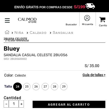
S/
199
ENVÍO GRATIS
POR COMPRAS DESDE
Niña
Calzado
Sandalias
2BU056 CELESTE
(*)Color referencial
Bluey
SANDALIA CASUAL CELESTE 2BU056
SKU
:
2BU05600002
S/
35
.
00
:
Celeste
Talla
24
25
26
27
28
29
Cantidad
－
＋
AGREGAR AL CARRITO