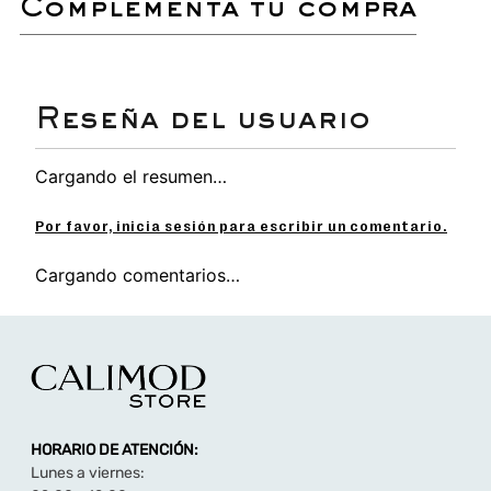
complementa tu compra
durabilidad.
La
sandalia slide de niñas con diseño de Bluey
es el calzado perfecto para comodidad y diversión.
Con vibrante color
celeste
, es ultraligera y
resistente al agua, ideal para la
playa, piscina
o
uso diario en
Verano
.
Cargando el resumen…
Diseño Temático: Capellada con BANDA EN
RUBBER ALTA DEFINICIÓN que presenta a los
Por favor, inicia sesión para escribir un comentario.
personajes Bluey y Bingo en relieve, dándoles
vida.
Cargando comentarios…
Material: Combinación de RUBBER y EVA que la
hace extremadamente LIVIANA y FLEXIBLE,
permitiendo total libertad de movimiento.
Funcionalidad: Construcción SIN FORRO que
garantiza secado rápido y gran resistencia al
agua y la humedad.
Comodidad: Diseño Slide práctico y sin cierres
para un calce rápido y seguro, fácil de limpiar.
Uso: Calzado duradero y cómodo de SANDALIA
HORARIO DE ATENCIÓN:
PLASTISOL diseñado para soportar las
travesuras de las niñas.
Lunes a viernes: