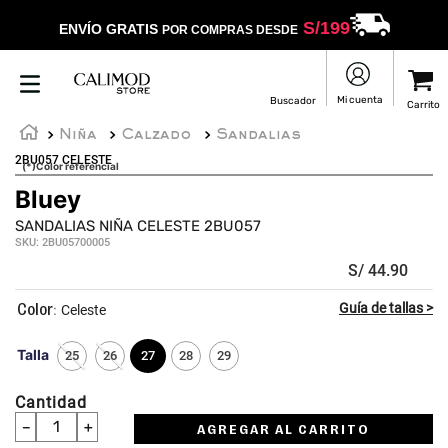
S/
199
ENVÍO GRATIS
POR COMPRAS DESDE
Niña
Calzado
Sandalias
2BU057 CELESTE
(*)Color referencial
Bluey
☆
☆
☆
☆
☆
SANDALIAS NIÑA CELESTE 2BU057
SKU
:
2BU05700005
S/
44
.
90
:
Celeste
Talla
25
26
27
28
29
Cantidad
－
＋
AGREGAR AL CARRITO