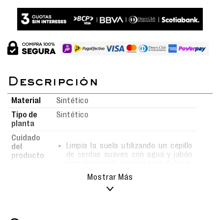
Material
Sintético
Tipo de
Sintético
planta
Cuidado
Limpia la suela utilizando un cepillo
del
de cerdas suaves con agua y jabón
producto
para eliminar la suciedad sin dañar la
superficie.
Mostrar Más
Al realizar la limpieza, asegúrate de
hacerlo con movimientos suaves y
delicados para evitar rayones o
daños en el material.
Para la capellada, utiliza un paño