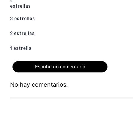
4
Material de Alta Resistencia
: Confeccion
estrellas
duradera y ligera, ideal para resistir el uso d
mochila o bolso.
Cierre Seguro
: Cada pieza cuenta co
3 estrellas
deslizamiento suave en la parte superior p
pertenencias estén siempre protegidas.
2 estrellas
Producto Original Licenciado
: Este es un a
lo que asegura colores fieles a los per
premium en sus acabados.
1 estrella
Escribe un comentario
No hay comentarios.
Agregar comentario
Título
Califica el producto de 1 a 5 estrellas