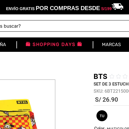
POR COMPRAS DESDE
ENVÍO GRATIS
S/
199
buscar?
IÑA
🛍️ SHOPPING DAYS 🛍️
MARCAS
BTS
☆
☆
☆
SET DE 3 ESTUC
SKU
:
6BT221500
S/
26
.
90
TU
:
MULTICOLO