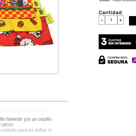
Cantidad
－
＋
año húmedo y/o un cepillo
 jabón.
 cuidado para no dañar la