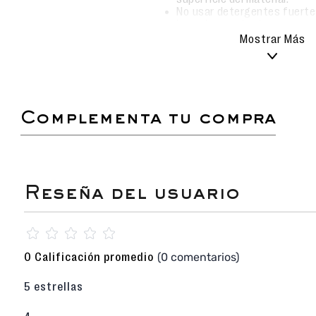
No usar detergentes fuert
los colores o texturas.
Garantice un secado al aire 
Mostrar Más
para proteger la integridad 
No usar lavadora para evit
estructurales.
complementa tu compra
¡Organización con toda la energía de tus pers
set de 3 estuches
de
BT21
es el complemento 
fans de la línea de Line Friends mantengan s
totalmente ordenados con un estilo único y dive
Tres Tamaños Versátiles
: El set incl
diferentes dimensiones, permitiendo clasi
escolares hasta accesorios personales de fo
Diseño "Foodie" Divertido
:
☆
☆
☆
☆
☆
Estuche Grande
: Presenta un patrón din
los personajes disfrutando de snacks y pi
(0 comentarios)
Estuche Mediano
: Un diseño minimalist
0 Calificación promedio
iconos de comida rápida.
Estuche Pequeño
: Destaca por su patró
5 estrellas
rojo y amarillo con todos los persona
gigante.