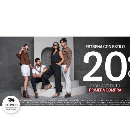
★
★
★
★
★
Tu nombre
Dirección de email
Escribe un comentario