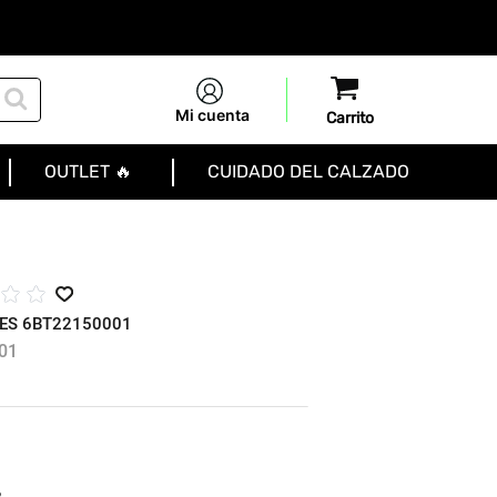
Mi cuenta
OUTLET 🔥
CUIDADO DEL CALZADO
☆
☆
HES 6BT22150001
01
R