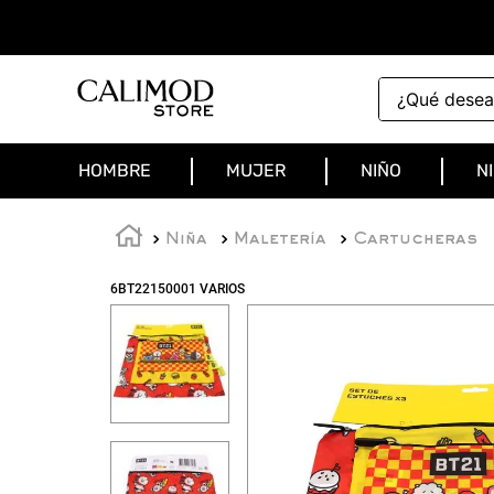
¿Qué deseas 
HOMBRE
MUJER
NIÑO
N
Niña
Maletería
Cartucheras
6BT22150001 VARIOS