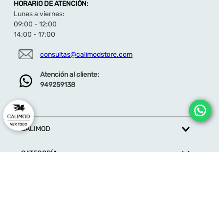
HORARIO DE ATENCIÓN:
de tul, faldas con brillo, joggers blancos o
leggings color lavanda. Añade una mochila con
Lunes a viernes:
lentejuelas o una casaca ligera rosa para
09:00 - 12:00
completar un look encantador y lleno de
14:00 - 17:00
energía.
Marca: Children’s Club
, especializada en
consultas@calimodstore.com
calzado infantil cómodo, seguro y con diseños
que estimulan la imaginación.
Atención al cliente:
Descubre toda la colección de zapatillas aquí
949259138
CALIMOD
CATEGORÍA
MARCAS
ATENCIÓN AL CLIENTE