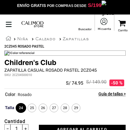
S/
199
ENVÍO GRATIS
POR COMPRAS DESDE
Niña
Calzado
Zapatillas
2CZ045 ROSADO PASTEL
(*)Color referencial
Children's Club
ZAPATILLA CASUAL ROSADO PASTEL 2CZ045
SKU
:
2CZ04500010
S/
149
.
90
S/
74
.
95
50 %
:
Rosado
Talla
24
25
26
27
28
29
Cantidad
－
＋
AGREGAR AL CARRITO