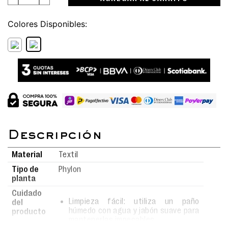
Colores
Material
Textil
Tipo de
Phylon
planta
Cuidado
Limpieza fácil: utiliza un paño
del
húmedo con agua y jabón suave para
producto
mantenerlas impecables.