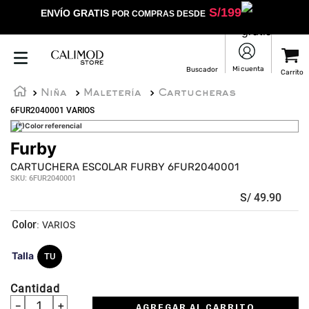
S/
199
ENVÍO GRATIS
POR COMPRAS DESDE
Niña
Maletería
Cartucheras
6FUR2040001 VARIOS
(*)Color referencial
Furby
★
★
★
★
☆
CARTUCHERA ESCOLAR FURBY 6FUR2040001
SKU
:
6FUR2040001
S/
49
.
90
:
VARIOS
Talla
TU
Cantidad
－
＋
AGREGAR AL CARRITO