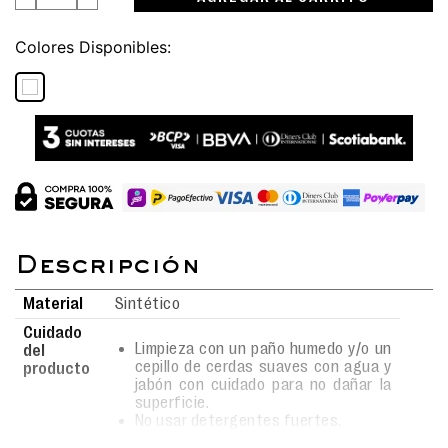
Colores
Material
Sintético
Cuidado
Limpieza con un paño humedo y/o un
del
cepillo de cerdas suaves con agua y
producto
jabón con cuidado para no dañar la
superficie.
No usar detergentes fuertes.
Secado al aire libre bajo sombra.