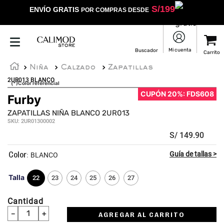
S/
199
ENVÍO GRATIS
POR COMPRAS DESDE
Niña
Calzado
Zapatillas
2UR013 BLANCO
(*)Color referencial
CUPÓN 20%: FDS608
Furby
☆
☆
☆
☆
☆
ZAPATILLAS NIÑA BLANCO 2UR013
SKU
:
2UR01300002
S/
149
.
90
:
BLANCO
Talla
22
23
24
25
26
27
Cantidad
－
＋
AGREGAR AL CARRITO