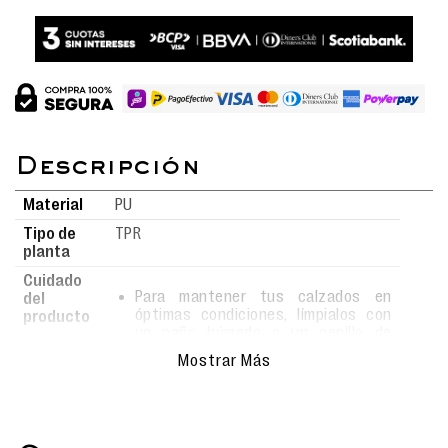
Material
PU
Tipo de
TPR
planta
Cuidado
Para mantener tus calzados en
del
óptimas condiciones, límpialos con
producto
un paño húmedo o un cepillo de
cerdas suaves usando agua y jabón.
Mostrar Más
Evita el uso de detergentes fuertes,
ya que podrían alterar el material.
Deja secar al aire libre, siempre bajo
sombra, y nunca los metas a la
lavadora para conservar su forma y