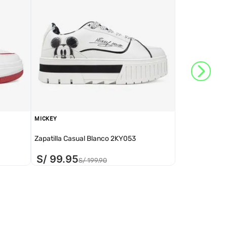
MICKEY
Zapatilla Casual Blanco 2KY053
S/
99
.
95
S/
199
.
90