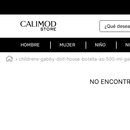
¿Qué deseas 
HOMBRE
MUJER
NIÑO
N
childrens-gabby-doll-house-botella-as-500-ml-
NO ENCONTR