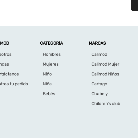
IMOD
CATEGORÍA
MARCAS
sotros
Hombres
Calimod
endas
Mujeres
Calimod Mujer
ntáctanos
Niño
Calimod Niños
trea tu pedido
Niña
Cartago
Bebés
Chabely
Children’s club