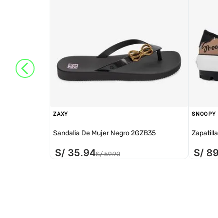
ZAXY
SNOOPY
Sandalia De Mujer Negro 2GZB35
Zapatill
S/
35
.
94
S/
8
S/
59
.
90