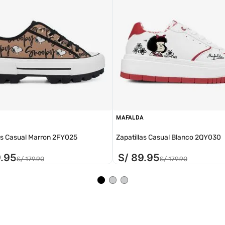
MAFALDA
as Casual Marron 2FY025
Zapatillas Casual Blanco 2QY030
9
.
95
S/
89
.
95
S/
179
.
90
S/
179
.
90