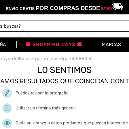
POR COMPRAS DESDE
ENVÍO GRATIS
S/
199
buscar?
IÑA
🛍️ SHOPPING DAYS 🛍️
MARCAS
gabbys-dollhouse-para-ninas-6gad4300004
LO SENTIMOS
AMOS RESULTADOS QUE COINCIDAN CON 
Puedes revisar la ortografía
Utilizar un término más general
Darle un vistazo a estos productos que pueden interesarte