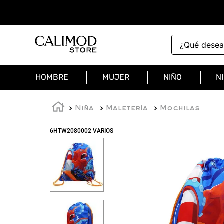
¿Qué deseas 
HOMBRE
MUJER
NIÑO
N
Niña
Maletería
Mochilas
6HTW2080002 VARIOS