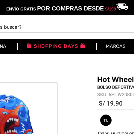
POR COMPRAS DESDE
ENVÍO GRATIS
S/
199
buscar?
IÑA
🛍️ SHOPPING DAYS 🛍️
MARCAS
Hot Wheel
BOLSO DEPORTIV
SKU
:
6HTW2080
S/
19
.
90
TU
:
MULTICOLO