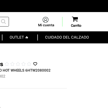
Mi cuenta
OUTLET 🔥
CUIDADO DEL CALZADO
s
☆
☆
☆
☆
☆
O HOT WHEELS 6HTW2080002
002
R