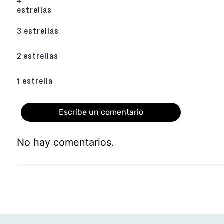
4
garantizando durabilidad ante el ritmo escolar
estrellas
Bolsillo Lateral con Cierre
: Incluye un p
independiente
con cremallera, ideal pa
pequeños como llaves o dinero de forma orga
3 estrellas
Identificación Escolar
: En la parte pos
recuadro especial para colocar el nomb
2 estrellas
facilitando el
cuidado
y la recuperación de l
clases.
Producto Original Licenciado
: Este es un 
1 estrella
Wheels (Mattel)
, lo que asegura colores viv
autenticidad de sus gráficos.
Escribe un comentario
No hay comentarios.
Agregar comentario
Título
Califica el producto de 1 a 5 estrellas