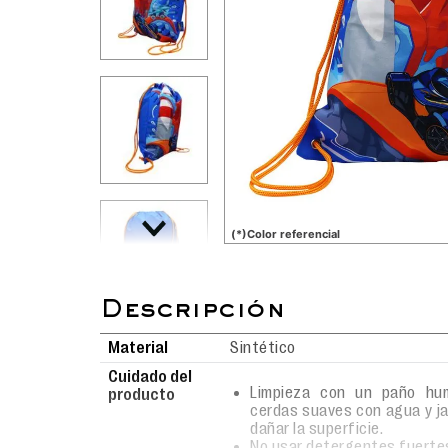
(*)Color referencial
Material
Sintético
Cuidado del
Limpieza con un paño hum
producto
cerdas suaves con agua y j
dañar la superficie.
No usar detergentes fuerte