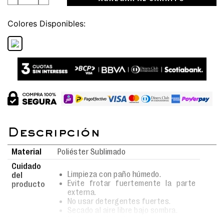
Colores
Material
Poliéster Sublimado
Cuidado
Limpieza con paño húmedo.
del
Evite frotar fuertemente la parte
producto
externa.
No usar detergentes fuertes.
Secado al aire libre bajo sombra.
No lavar en lavadora ni remojar.