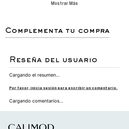
Mostrar Más
Set escolar de 2 piezas con diseño exclusivo.
Mochila con asas y respaldar acolchado, ideal
solo para cuadernos A4.
complementa tu compra
.
Lonchera con interior térmico.
Medidas: Mochila 33x24x10 cm - Lonchera
26x21x10 cm.
Cargando el resumen…
Por favor, inicia sesión para escribir un comentario.
Cargando comentarios…