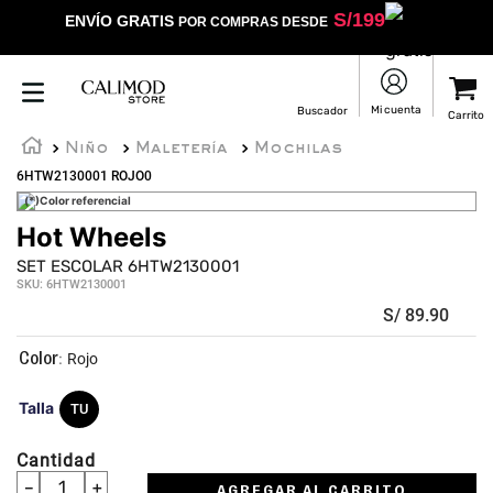
S/
199
ENVÍO GRATIS
POR COMPRAS DESDE
Niño
Maletería
Mochilas
6HTW2130001 ROJO0
(*)Color referencial
Hot Wheels
★
★
★
★
☆
SET ESCOLAR 6HTW2130001
SKU
:
6HTW2130001
S/
89
.
90
:
Rojo
Talla
TU
Cantidad
－
＋
AGREGAR AL CARRITO