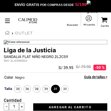
S/
199
ENVÍO GRATIS
POR COMPRAS DESDE
OUTLET
(*)Color referencial
Liga de la Justicia
SANDALIA FLAT NIÑO NEGRO 2LJC59
SKU
:
2LJC5900023
S/
79
.
90
S/
39
.
95
50 %
:
Negro
Talla
25
26
28
29
31
33
Cantidad
－
＋
AGREGAR AL CARRITO