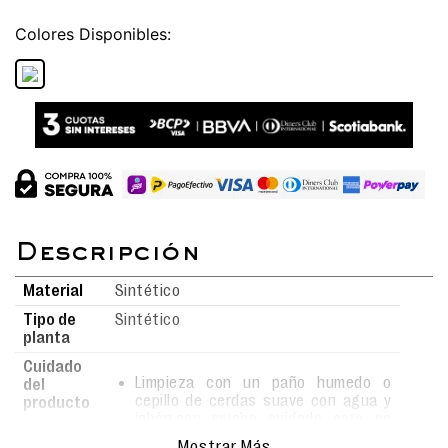
Colores
Material
Sintético
Tipo de
Sintético
planta
Cuidado
Limpieza con un paño humedo o
del
cepillo de cerdas suave con agua y
producto
jabón,con mucho cuidado para no
rayar la superficie.
Mostrar Más