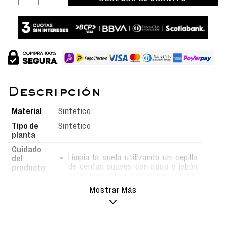
Material
Sintético
Tipo de
Sintético
planta
Cuidado
Limpia la suela utilizando un cepillo
del
de cerdas suaves con agua y jabón
producto
para eliminar la suciedad sin dañar la
superficie.
Mostrar Más
Al realizar la limpieza, asegúrate de
hacerlo con movimientos suaves y
delicados para evitar rayones o
daños en el material.