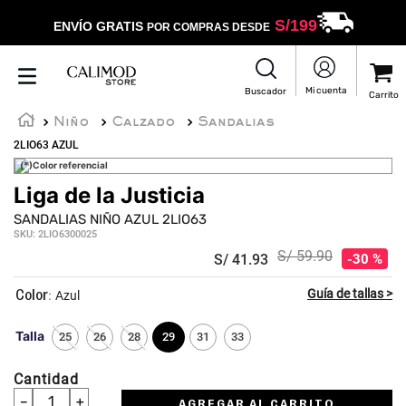
S/
199
ENVÍO GRATIS
POR COMPRAS DESDE
Niño
Calzado
Sandalias
2LIO63 AZUL
(*)Color referencial
Liga de la Justicia
SANDALIAS NIÑO AZUL 2LIO63
SKU
:
2LIO6300025
S/
59
.
90
S/
41
.
93
30 %
:
Azul
Talla
25
26
28
29
31
33
Cantidad
－
＋
AGREGAR AL CARRITO