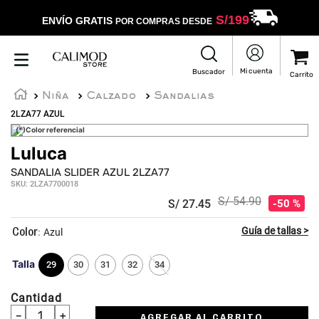
S/
199
ENVÍO GRATIS
POR COMPRAS DESDE
Niña
Calzado
Sandalias
2LZA77 AZUL
(*)Color referencial
Luluca
SANDALIA SLIDER AZUL 2LZA77
SKU
:
2LZA7700018
S/
54
.
90
S/
27
.
45
50 %
:
Azul
Talla
29
30
31
32
34
Cantidad
－
＋
AGREGAR AL CARRITO