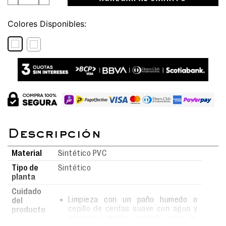
Colores
Material
Sintético PVC
Tipo de
Sintético
planta
Cuidado
Limpieza con un paño humedo o
del
cepillo de cerdas suave con agua y
producto
jabón,con mucho cuidado para no