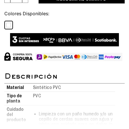
Colores
Material
Sintético PVC
Tipo de
PVC
planta
Cuidado
Limpieza con un paño humedo y/o un
del
cepillo de cerdas suaves con agua y
producto
jabón con cuidado para no dañar la