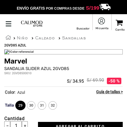
S/
199
ENVÍO GRATIS
POR COMPRAS DESDE
Niño
Calzado
Sandalias
2GVD85 AZUL
(*)Color referencial
Marvel
SANDALIA SLIDER AZUL 2GVD85
SKU
:
2GVD8500010
S/
69
.
90
S/
34
.
95
50 %
:
Azul
Talla
29
30
31
32
Cantidad
－
＋
AGREGAR AL CARRITO