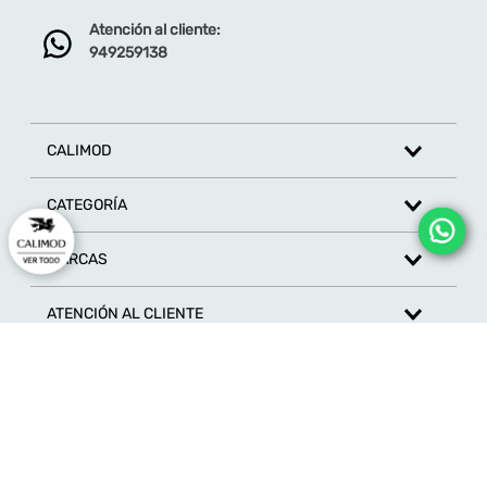
Atención al cliente:
Dirección de email
949259138
Escribe un comentario
CALIMOD
CATEGORÍA
MARCAS
ENVIAR COMENTARIO
ATENCIÓN AL CLIENTE
SÍGUENOS EN REDES SOCIALES