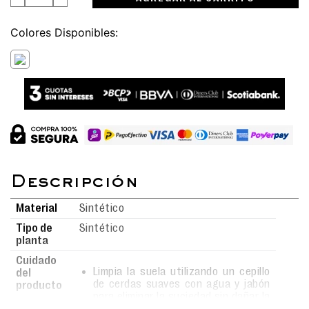
Colores
Material
Sintético
Tipo de
Sintético
planta
Cuidado
Limpia la suela utilizando un cepillo
del
de cerdas suaves con agua y jabón
producto
para eliminar la suciedad sin dañar la
superficie.