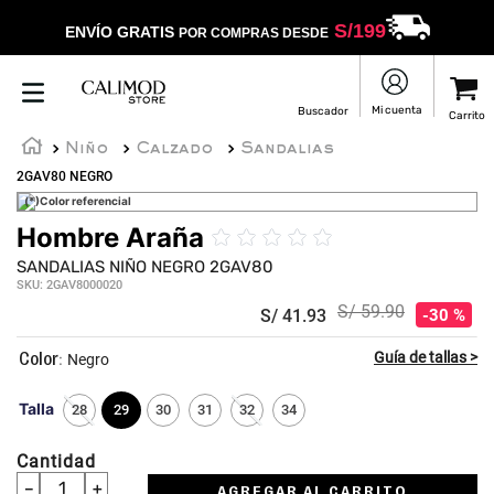
S/
199
ENVÍO GRATIS
POR COMPRAS DESDE
Niño
Calzado
Sandalias
2GAV80 NEGRO
(*)Color referencial
Hombre Araña
☆
☆
☆
☆
☆
SANDALIAS NIÑO NEGRO 2GAV80
SKU
:
2GAV8000020
S/
59
.
90
S/
41
.
93
30 %
:
Negro
Talla
28
29
30
31
32
34
Cantidad
－
＋
AGREGAR AL CARRITO