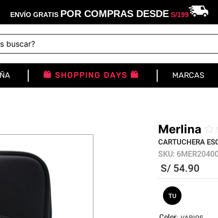
POR COMPRAS DESDE
ENVÍO GRATIS
S/
199
buscar?
IÑA
🛍️ SHOPPING DAYS 🛍️
MARCAS
Merlina
☆
CARTUCHERA ES
SKU
:
6MER2040
S/
54
.
90
TU
:
VARIOS