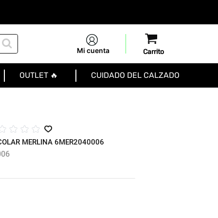
Mi cuenta
OUTLET 🔥
CUIDADO DEL CALZADO
☆
☆
☆
☆
COLAR MERLINA 6MER2040006
006