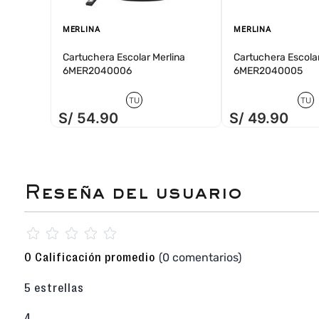
MERLINA
MERLINA
Cartuchera Escolar Merlina
Cartuchera Escolar
6MER2040006
6MER2040005
TU
TU
S/
54
.
90
S/
49
.
90
☆
☆
☆
☆
☆
(0 comentarios)
0 Calificación promedio
5 estrellas
4