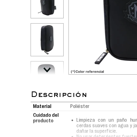
(*)Color referencial
Material
Poliéster
Cuidado del
Limpieza con un paño hum
producto
cerdas suaves con agua y j
dañar la superficie.
No usar detergentes fuerte