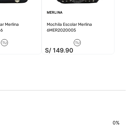
MERLINA
ar Merlina
Mochila Escolar Merlina
06
6MER2020005
TU
TU
0
S/
149
.
90
0%