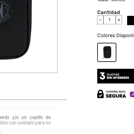
Cantidad
－
＋
Colores
edo y/o un cepillo de
abón con cuidado para no
s.