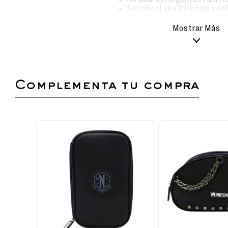
Secado al aire libre bajo som
No usar lavadora.
Mostrar Más
Cartuchera con diseño exclusivo de Merlina.
Material resistente y fácil de limpiar.
Compartimento principal amplio para l
accesorios escolares.
complementa tu compra
Ideal para niñas y fans de Merlina.
Dimensiones: Alto 22 cm, Ancho 13 cm, Largo 