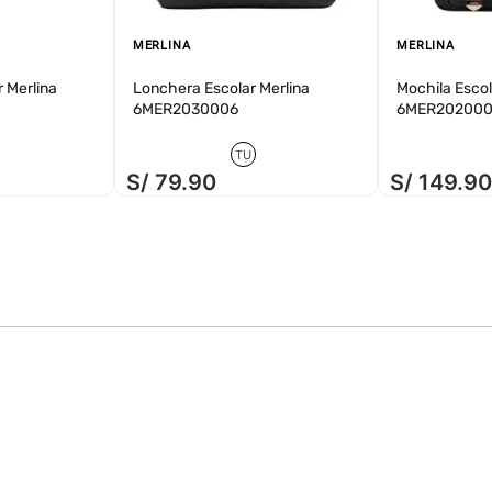
MERLINA
MERLINA
 Merlina
Lonchera Escolar Merlina
Mochila Escol
6MER2030006
6MER20200
TU
S/
79
.
90
S/
149
.
9