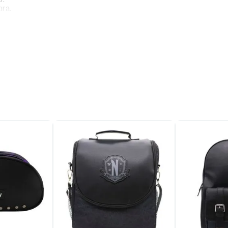
bra.
ápices, bolígrafos y
5.5 cm