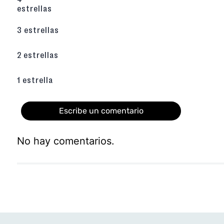
estrellas
3 estrellas
2 estrellas
1 estrella
Escribe un comentario
No hay comentarios.
Agregar comentario
Título
Califica el producto de 1 a 5 estrellas