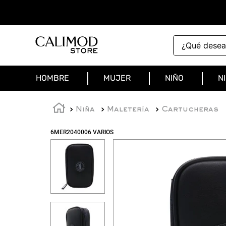
¿Qué deseas 
HOMBRE
MUJER
NIÑO
N
Niña
Maletería
Cartucheras
6MER2040006 VARIOS