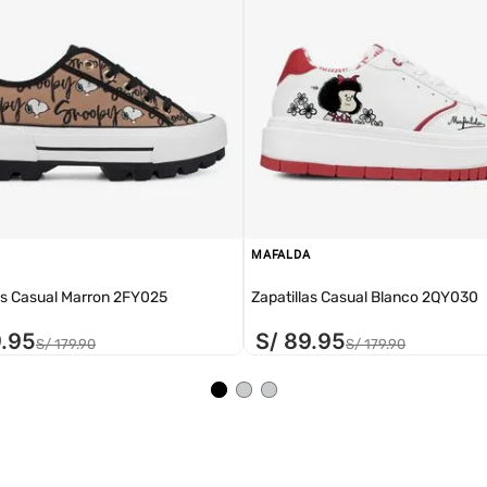
MAFALDA
as Casual Marron 2FY025
Zapatillas Casual Blanco 2QY030
9
.
95
S/
89
.
95
S/
179
.
90
S/
179
.
90