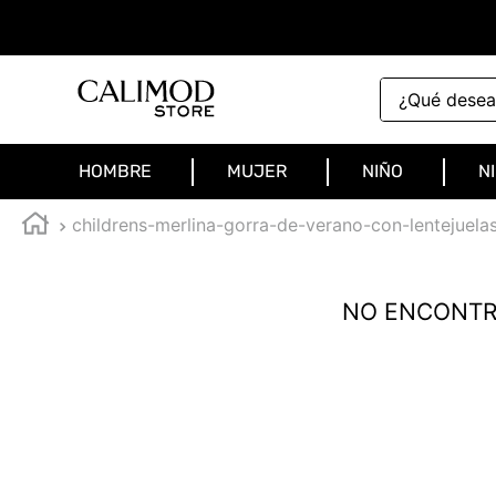
¿Qué deseas 
HOMBRE
MUJER
NIÑO
N
childrens-merlina-gorra-de-verano-con-lentejuel
NO ENCONTR