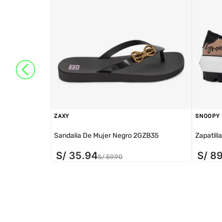
ZAXY
SNOOPY
Sandalia De Mujer Negro 2GZB35
Zapatill
S/
35
.
94
S/
8
S/
59
.
90