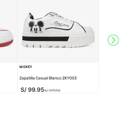
MICKEY
Zapatilla Casual Blanco 2KY053
S/
99
.
95
S/
199
.
90