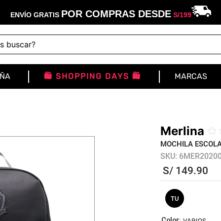
POR COMPRAS DESDE
ENVÍO GRATIS
S/
199
buscar?
IÑA
🛍️ SHOPPING DAYS 🛍️
MARCAS
Merlina
☆
MOCHILA ESCOLA
SKU
:
6MER2020
S/
149
.
90
TU
:
VARIOS