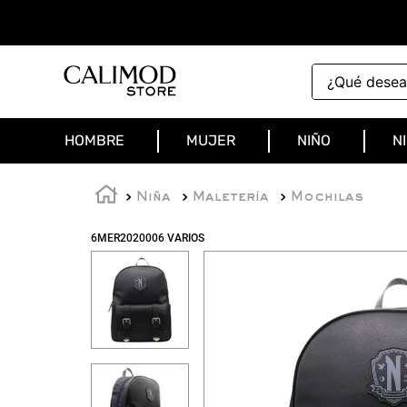
¿Qué deseas 
HOMBRE
MUJER
NIÑO
N
Niña
Maletería
Mochilas
6MER2020006 VARIOS