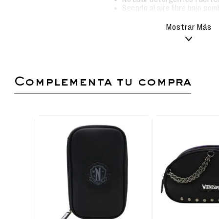
Secado al aire libre bajo som
No usar lavadora.
Mostrar Más
Mochila escolar con diseño exclusivo de Merli
Asas acolchadas, resistentes y regulables.
Respaldar acolchado.
Compartimento principal amplio y bolsillo fron
complementa tu compra
Bolsillos laterales para botellas y accesorios
Ideal para niños y fans de Merlina.
Dimensiones: Alto 41 cm, Ancho 29 cm, Largo