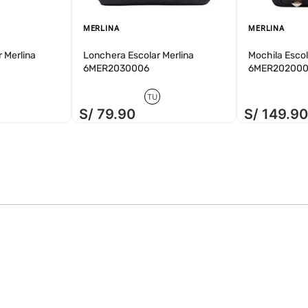
MERLINA
MERLINA
 Merlina
Lonchera Escolar Merlina
Mochila Escol
6MER2030006
6MER20200
TU
S/
79
.
90
S/
149
.
9