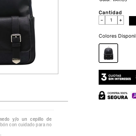
Cantidad
－
＋
Colores
edo y/o un cepillo de
abón con cuidado para no
s.