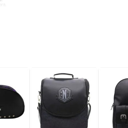
bra.
na.
tal.
.
 15 cm