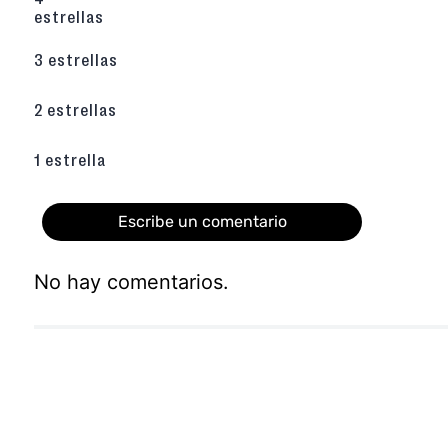
estrellas
3 estrellas
2 estrellas
1 estrella
Escribe un comentario
No hay comentarios.
Agregar comentario
Título
Califica el producto de 1 a 5 estrellas