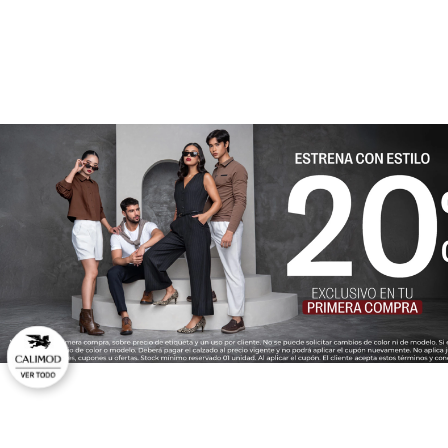
★
★
★
★
★
Tu nombre
Dirección de email
Escribe un comentario