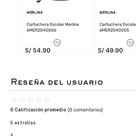
MERLINA
MERLINA
Cartuchera Escolar Merlina
Cartuchera Escolar
6MER2040006
6MER2040005
TU
TU
S/
54
.
90
S/
49
.
90
☆
☆
☆
☆
☆
(0 comentarios)
0 Calificación promedio
5 estrellas
4