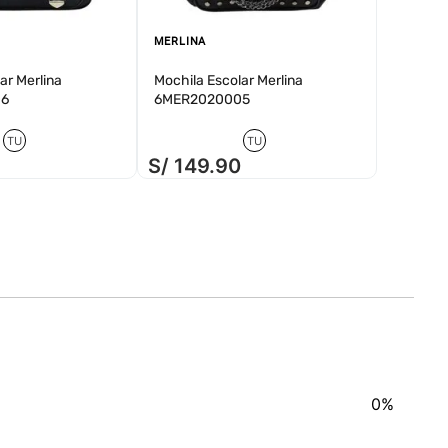
MERLINA
ar Merlina
Mochila Escolar Merlina
06
6MER2020005
TU
TU
0
S/
149
.
90
0%