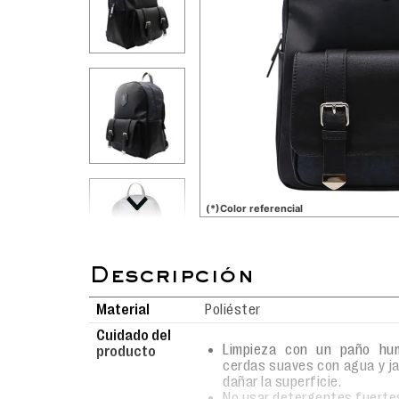
(*)Color referencial
Material
Poliéster
Cuidado del
Limpieza con un paño hum
producto
cerdas suaves con agua y j
dañar la superficie.
No usar detergentes fuerte