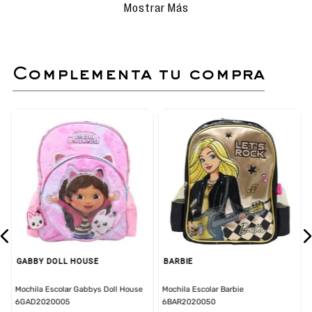
limpio y ligeramente húmedo con
Mostrar Más
agua y jabón. Con mucho cuidado
para no rayar la superficie.
Secado al aire libre bajo con sombra.
No sumergir ni lavar en lavadora.
complementa tu compra
Zapatilla casual con diseño exclusivo de Minnie.
Parche de temática Minnie.
Acolchado interno para una sensación de
comodidad inigualable.
Pasadores elásticos y velcro regulable (pega
pega).
GABBY DOLL HOUSE
BARBIE
Mochila Escolar Gabbys Doll House
Mochila Escolar Barbie
6GAD2020005
6BAR2020050