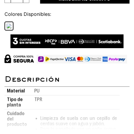
Colores
Material
PU
Tipo de
TPR
planta
Cuidado
Limpieza de suela con un cepillo de
del
cerdas suave con agua y jabón.
producto
Para la capellada use un paño suave,