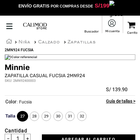
S/
199
ENVÍO GRATIS
POR COMPRAS DESDE
Niña
Calzado
Zapatillas
2MN924 FUCSIA
(*)Color referencial
Minnie
ZAPATILLA CASUAL FUCSIA 2MN924
SKU
:
2MN92400003
S/
139
.
90
:
Fucsia
Talla
27
28
29
30
31
32
Cantidad
－
＋
AGREGAR AL CARRITO