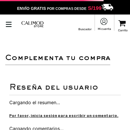
S/
199
ENVÍO GRATIS
POR COMPRAS DESDE
LO SENTIMOS
NO ENCONTRAMOS RESULTADOS QUE COINCIDAN CON
TU BÚSQUEDA
Puedes revisar la ortografía
Utilizar un término más general
Darle un vistazo a estos productos
que pueden interesarte