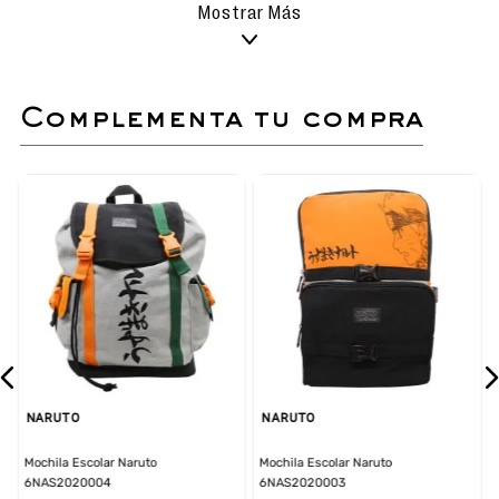
No usar lavadora.
Mostrar Más
Mochila escolar con diseño exclusivo de Naruto.
Asas acolchadas, resistentes y regulables.
complementa tu compra
Respaldar acolchado.
Compartimento principal amplio y bolsillo
frontal.
Bolsillos laterales para botellas y accesorios.
Ideal para niños y fans de Naruto.
Dimensiones: Alto 47 cm, Ancho 30 cm, Largo 15
cm
NARUTO
NARUTO
Mochila Escolar Naruto
Mochila Escolar Naruto
6NAS2020004
6NAS2020003