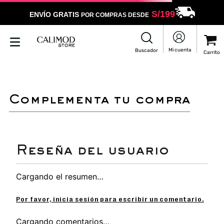
S/
199
ENVÍO GRATIS
POR COMPRAS DESDE
LO SENTIMOS
NO ENCONTRAMOS RESULTADOS QUE COINCIDAN CON
TU BÚSQUEDA
Puedes revisar la ortografía
Utilizar un término más general
Darle un vistazo a estos productos
que pueden interesarte