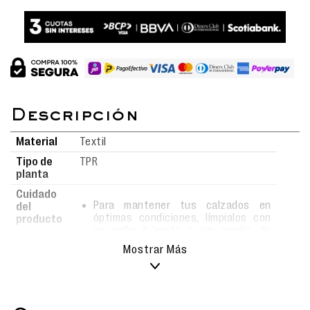
Material
Textil
Tipo de
TPR
planta
Cuidado
Para mantener tus calzados en
del
óptimas condiciones, límpialos con
producto
un paño húmedo o un cepillo de
cerdas suaves usando agua y jabón.
Mostrar Más
Evita el uso de detergentes fuertes,
ya que podrían alterar el material.
Deja secar al aire libre, siempre bajo
sombra, y nunca los metas a la
lavadora para conservar su forma y