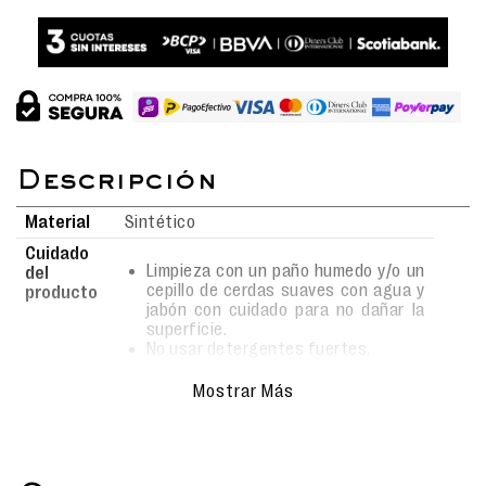
Material
Sintético
Cuidado
Limpieza con un paño humedo y/o un
del
cepillo de cerdas suaves con agua y
producto
jabón con cuidado para no dañar la
superficie.
No usar detergentes fuertes.
Secado al aire libre bajo sombra.
No usar lavadora.
Mostrar Más
¡Dale un giro lleno de color y ternura al escritorio
de las más pequeñas! Esta
cartuchera de Peppa