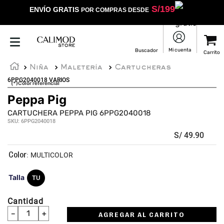
S/
199
ENVÍO GRATIS
POR COMPRAS DESDE
Niña
Maletería
Cartucheras
6PPG2040018 VARIOS
(*)Color referencial
Peppa Pig
CARTUCHERA PEPPA PIG 6PPG2040018
SKU
:
6PPG2040018
S/
49
.
90
:
MULTICOLOR
Talla
TU
Cantidad
－
＋
AGREGAR AL CARRITO