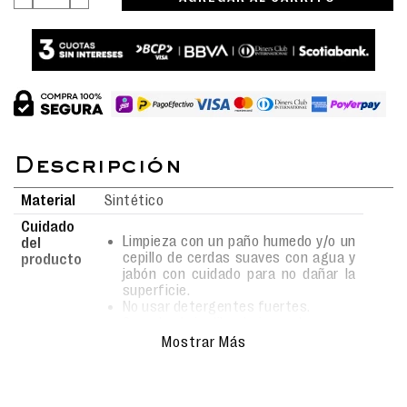
Material
Sintético
Cuidado
Limpieza con un paño humedo y/o un
del
cepillo de cerdas suaves con agua y
producto
jabón con cuidado para no dañar la
superficie.
No usar detergentes fuertes.
Secado al aire libre bajo sombra.
No usar lavadora.
Mostrar Más
¡Zarpa hacia un mundo de fantasía y ternura con la