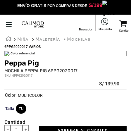
S/
199
ENVÍO GRATIS
POR COMPRAS DESDE
Niña
Maletería
Mochilas
6PPG2020017 VARIOS
(*)Color referencial
Peppa Pig
☆
☆
☆
☆
☆
MOCHILA PEPPA PIG 6PPG2020017
SKU
:
6PPG2020017
S/
139
.
90
:
MULTICOLOR
Talla
TU
Cantidad
－
＋
AGREGAR AL CARRITO