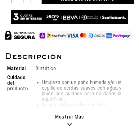
Material
Sintético
Cuidado
Limpieza con un paño humedo y/o un
del
cepillo de cerdas suaves con agua y
producto
jabón con cuidado para no dañar la
superficie.
No usar detergentes fuertes.
Secado al aire libre bajo sombra.
No usar lavadora.
Mostrar Más
¡Zarpa hacia un mundo de fantasía y ternura con la