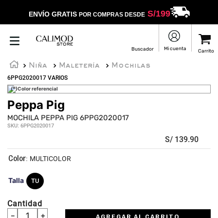
S/
199
ENVÍO GRATIS
POR COMPRAS DESDE
Niña
Maletería
Mochilas
6PPG2020017 VARIOS
(*)Color referencial
Peppa Pig
MOCHILA PEPPA PIG 6PPG2020017
SKU
:
6PPG2020017
S/
139
.
90
:
MULTICOLOR
Talla
TU
Cantidad
－
＋
AGREGAR AL CARRITO