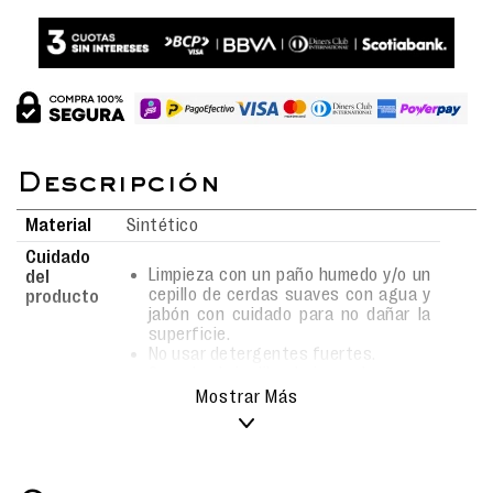
Material
Sintético
Cuidado
Limpieza con un paño humedo y/o un
del
cepillo de cerdas suaves con agua y
producto
jabón con cuidado para no dañar la
superficie.
No usar detergentes fuertes.
Secado al aire libre bajo sombra.
No usar lavadora.
Mostrar Más
¡Zarpa hacia un mundo de ternura y aprendizaje
con las hermanitas más queridas! Esta
mochila de