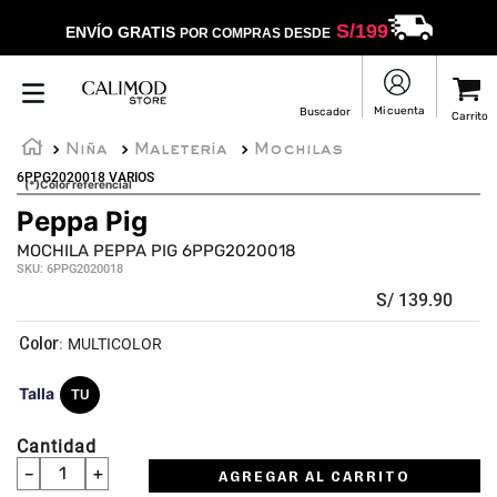
S/
199
ENVÍO GRATIS
POR COMPRAS DESDE
Niña
Maletería
Mochilas
6PPG2020018 VARIOS
(*)Color referencial
Peppa Pig
MOCHILA PEPPA PIG 6PPG2020018
SKU
:
6PPG2020018
S/
139
.
90
:
MULTICOLOR
Talla
TU
Cantidad
－
＋
AGREGAR AL CARRITO