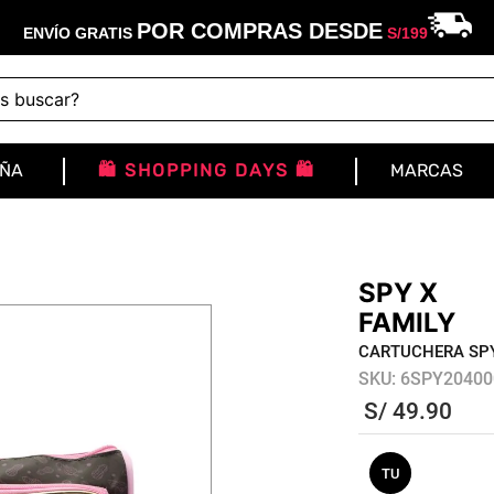
POR COMPRAS DESDE
ENVÍO GRATIS
S/
199
buscar?
IÑA
🛍️ SHOPPING DAYS 🛍️
MARCAS
SPY X
FAMILY
CARTUCHERA SPY
SKU
:
6SPY20400
S/
49
.
90
TU