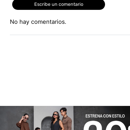
Escribe un comentario
No hay comentarios.
Agregar comentario
Título
Califica el producto de 1 a 5 estrellas
★
★
★
★
★
Tu nombre
Dirección de email