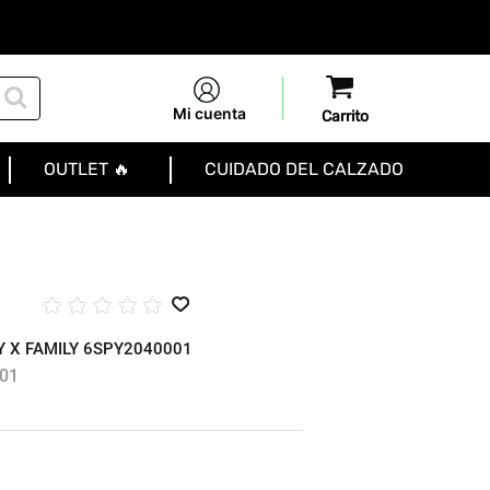
Mi cuenta
OUTLET 🔥
CUIDADO DEL CALZADO
☆
☆
☆
☆
☆
 X FAMILY 6SPY2040001
01