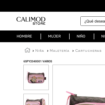
¿Qué deseas 
HOMBRE
MUJER
NIÑO
N
Niña
Maletería
Cartucheras
6SPY2040001 VARIOS