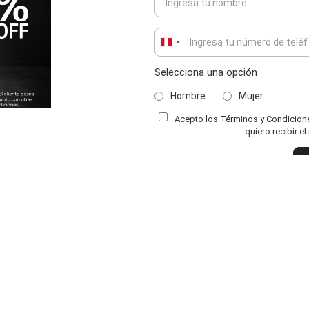
Peru
+51
Selecciona una opción
Hombre
Mujer
Acepto los Términos y Condiciones
ENVIAR COMENTARIO
quiero recibir e
IMOD
CATEGORÍA
MARCAS
sotros
Hombres
Calimod
endas
Mujeres
Calimod Mujer