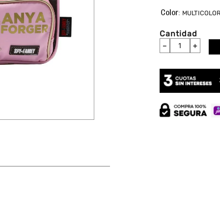
:
MULTICOLO
Cantidad
－
＋