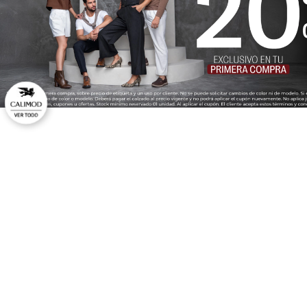
Escribe un comentario
CAL
No
Ti
HORARIO DE ATENCIÓN: