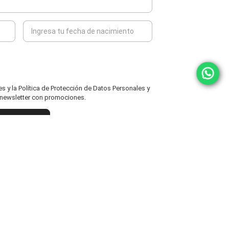
 y la Política de Protección de Datos Personales y
l newsletter con promociones.
ENVIAR
powered by icomm
MARCAS
ATENCIÓN AL CLIENTE
Fisher Price
Cambios y Devoluciones
Grendha
Políticas y Protección