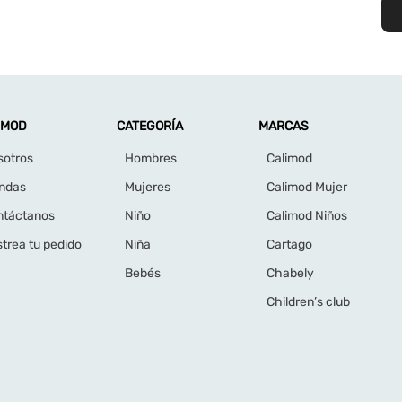
IMOD
CATEGORÍA
MARCAS
sotros
Hombres
Calimod
endas
Mujeres
Calimod Mujer
ntáctanos
Niño
Calimod Niños
trea tu pedido
Niña
Cartago
Bebés
Chabely
Children’s club