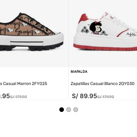
MAFALDA
as Casual Marron 2FY025
Zapatillas Casual Blanco 2QY030
9
.
95
S/
89
.
95
S/
179
.
90
S/
179
.
90