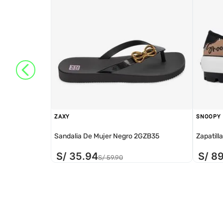
ZAXY
SNOOPY
Sandalia De Mujer Negro 2GZB35
Zapatill
S/
35
.
94
S/
8
S/
59
.
90