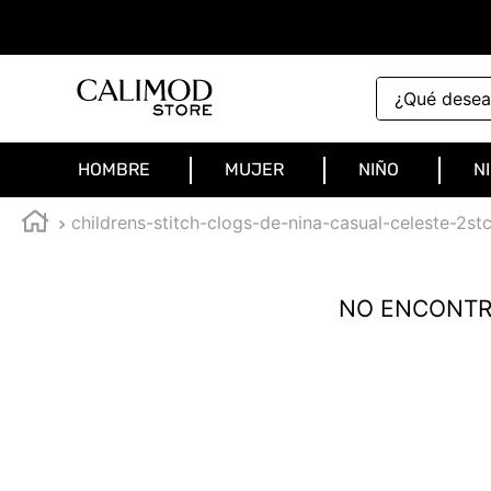
¿Qué deseas 
HOMBRE
MUJER
NIÑO
N
childrens-stitch-clogs-de-nina-casual-celeste-2st
NO ENCONTR