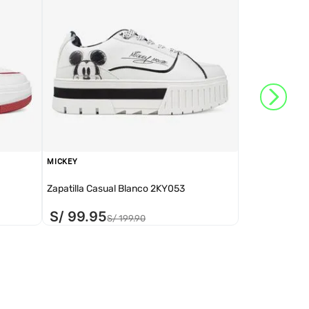
MICKEY
Zapatilla Casual Blanco 2KY053
S/
99
.
95
S/
199
.
90