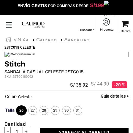
S/
199
ENVÍO GRATIS
POR COMPRAS DESDE
Niña
Calzado
Sandalias
2STC018 CELESTE
(*)Color referencial
Stitch
SANDALIA CASUAL CELESTE 2STC018
SKU
:
2STC0180002
S/
44
.
90
S/
35
.
92
20 %
:
Celeste
Talla
26
27
28
29
30
31
Cantidad
－
＋
AGREGAR AL CARRITO