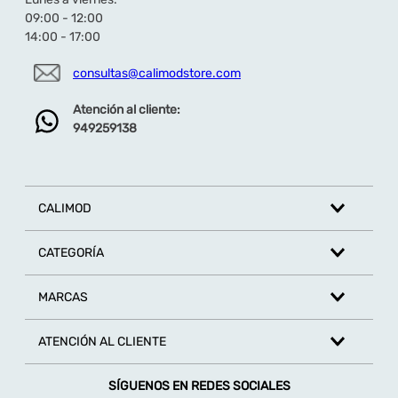
Combinación: Perfecta con
trajes de baño,
09:00 - 12:00
shorts
y
vestidos de verano
.
14:00 - 17:00
➡️ Más modelos de
Sandalias
para
Niña
en:
consultas@calimodstore.com
calimodstore.com/nina/calzado/sandalias
Atención al cliente:
949259138
CALIMOD
CATEGORÍA
MARCAS
ATENCIÓN AL CLIENTE
SÍGUENOS EN REDES SOCIALES