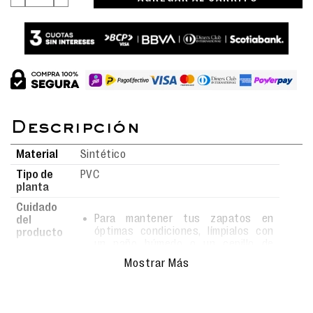
Material
Sintético
Tipo de
PVC
planta
Cuidado
Para mantener tus zapatos en
del
óptimas condiciones, límpialos con
producto
un paño húmedo o un cepillo de
cerdas suaves usando agua y jabón.
Mostrar Más
Evita el uso de detergentes fuertes,
ya que podrían alterar el material.
Deja secar al aire libre, siempre bajo
sombra, y nunca los metas a la