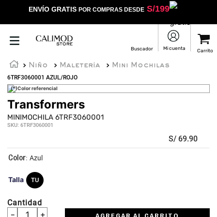
S/
199
ENVÍO GRATIS
POR COMPRAS DESDE
Niño
Maletería
Mini Mochilas
6TRF3060001 AZUL/ROJO
(*)Color referencial
Transformers
★
★
★
★
☆
MINIMOCHILA 6TRF3060001
SKU
:
6TRF3060001
S/
69
.
90
:
Azul
Talla
TU
Cantidad
－
＋
AGREGAR AL CARRITO