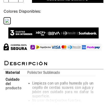
Colores
Material
Poliéster Sublimado
Cuidado
Limpieza con un paño humedo y/o un
del
cepillo de cerdas suaves con agua y
producto
jabón con cuidado para no dañar la
superficie.
No usar detergentes fuertes.
Secado al aire libre bajo sombra.