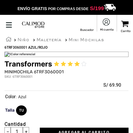
S/
199
ENVÍO GRATIS
POR COMPRAS DESDE
Niño
Maletería
Mini Mochilas
6TRF3060001 AZUL/ROJO
(*)Color referencial
Transformers
★
★
★
★
☆
MINIMOCHILA 6TRF3060001
SKU
:
6TRF3060001
S/
69
.
90
:
Azul
Talla
TU
Cantidad
－
＋
AGREGAR AL CARRITO