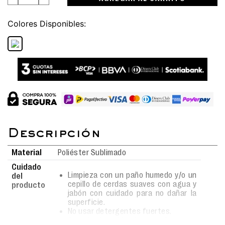
Colores
Material
Poliéster Sublimado
Cuidado
Limpieza con un paño humedo y/o un
del
cepillo de cerdas suaves con agua y
producto
jabón con cuidado para no dañar la
superficie.
No usar detergentes fuertes.
Secado al aire libre bajo sombra.