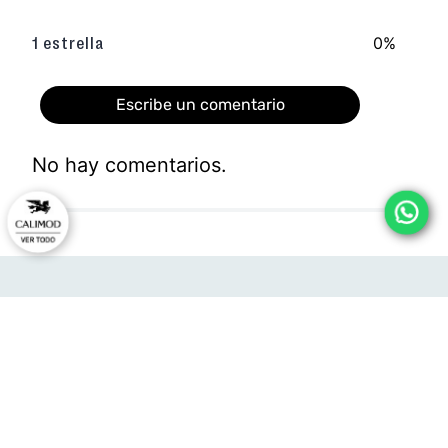
0%
1 estrella
Escribe un comentario
No hay comentarios.
Agregar comentario
Título
Califica el producto de 1 a 5 estrellas
★
★
★
★
★
HORARIO DE ATENCIÓN:
Tu nombre
Lunes a viernes:
09:00 - 12:00
14:00 - 17:00