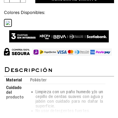
Colores
Material
Poliéster
Cuidado
Limpieza con un paño humedo y/o un
del
cepillo de cerdas suaves con agua y
producto
jabón con cuidado para no dañar la
superficie.
No usar detergentes fuertes.
Secado al aire libre bajo sombra.