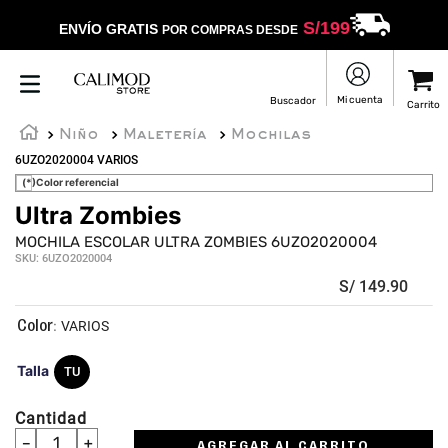
S/
199
ENVÍO GRATIS
POR COMPRAS DESDE
Niño
Maletería
Mochilas
6UZO2020004 VARIOS
(*)Color referencial
Ultra Zombies
☆
☆
☆
☆
☆
MOCHILA ESCOLAR ULTRA ZOMBIES 6UZO2020004
SKU
:
6UZO2020004
S/
149
.
90
:
VARIOS
Talla
TU
Cantidad
－
＋
AGREGAR AL CARRITO