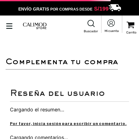
S/
199
ENVÍO GRATIS
POR COMPRAS DESDE
LO SENTIMOS
NO ENCONTRAMOS RESULTADOS QUE COINCIDAN CON
TU BÚSQUEDA
Puedes revisar la ortografía
Utilizar un término más general
Darle un vistazo a estos productos
que pueden interesarte