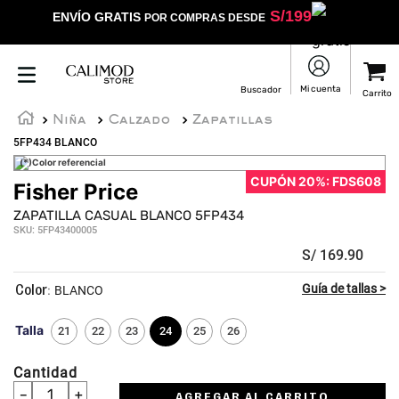
S/
199
ENVÍO GRATIS
POR COMPRAS DESDE
Niña
Calzado
Zapatillas
5FP434 BLANCO
(*)Color referencial
CUPÓN 20%: FDS608
Fisher Price
☆
☆
☆
☆
☆
ZAPATILLA CASUAL BLANCO 5FP434
SKU
:
5FP43400005
S/
169
.
90
:
BLANCO
Talla
21
22
23
24
25
26
Cantidad
－
＋
AGREGAR AL CARRITO