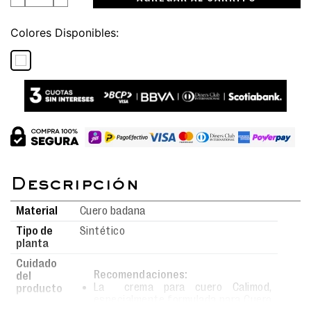
Colores
Material
Cuero badana
Tipo de
Sintético
planta
Cuidado
Recomendaciones:
del
La crema para cuero Calimod,
producto
especialmente formulada para Cuero