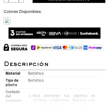
Colores
Material
Sintético
Tipo de
Sintético
planta
Cuidado
Para mantener tus zapatos en
del
óptimas condiciones, límpialos con
producto
un paño húmedo o un cepillo de
cerdas suaves usando agua y jabón.