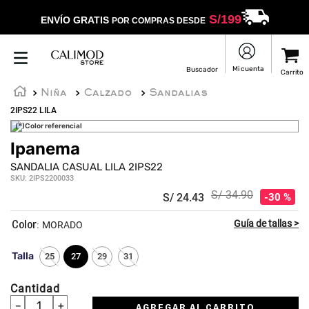
S/
199
ENVÍO GRATIS
POR COMPRAS DESDE
Niña
Calzado
Sandalias
2IPS22 LILA
(*)Color referencial
Ipanema
SANDALIA CASUAL LILA 2IPS22
SKU
:
2IPS2200033
S/
34
.
90
S/
24
.
43
30 %
:
MORADO
Talla
25
27
29
31
Cantidad
－
＋
AGREGAR AL CARRITO