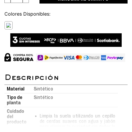
Colores
Material
Sintético
Tipo de
Sintético
planta
Cuidado
Limpia la suela utilizando un cepillo
del
de cerdas suaves con agua y jabón
producto
para eliminar la suciedad sin dañar la
superficie.