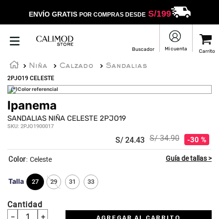
S/
199
ENVÍO GRATIS
POR COMPRAS DESDE
Niña
Calzado
Sandalias
2PJO19 CELESTE
(*)Color referencial
Ipanema
☆
☆
☆
☆
☆
SANDALIAS NIÑA CELESTE 2PJO19
SKU
:
2PJO1900017
S/
34
.
90
S/
24
.
43
30 %
:
Celeste
Talla
27
29
31
33
Cantidad
－
＋
AGREGAR AL CARRITO