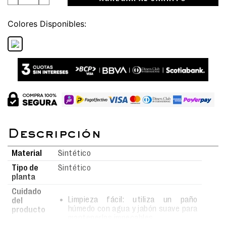
Colores
Material
Sintético
Tipo de
Sintético
planta
Cuidado
Limpieza fácil: utiliza un paño
del
húmedo con agua y jabón suave para
producto
mantenerlas impecables.