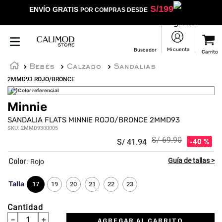
S/
199
ENVÍO GRATIS
POR COMPRAS DESDE
Bebés
Calzado
Sandalias
2MMD93 ROJO/BRONCE
(*)Color referencial
Minnie
SANDALIA FLATS MINNIE ROJO/BRONCE 2MMD93
SKU
:
2MMD9300005
S/
69
.
90
S/
41
.
94
40 %
:
Rojo
Talla
17
19
20
21
22
23
Cantidad
－
＋
AGREGAR AL CARRITO