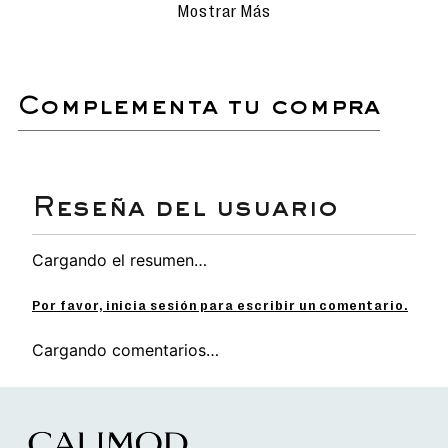
Realiza la limpieza con movimientos
Mostrar Más
delicados para evitar rayar o dañar la
superficie.
Evita el uso de detergentes
agresivos o productos químicos que
puedan afectar los materiales.
complementa tu compra
Secado natural: deja que las
sandalias se sequen al aire libre,
siempre en un lugar sombreado para
proteger el color y el material.
No sumergir ni lavar en lavadora.
Sandalia flats con diseño exclusivo de Minnie
Cargando el resumen…
Mouse, ideal para fans quienes buscan un look
moderno y cómodo.
Planta diseñada para brindar excelente
Por favor, inicia sesión para escribir un comentario.
tracción y resistencia, perfecta para el ritmo
de la ciudad debido a su naturaleza
Cargando comentarios…
antideslizante.
Con detalles del personaje Minnie en la
capellada.
Cinta elastica ajustable con detalles de Minnie
Mouse.