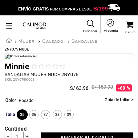
S/
199
ENVÍO GRATIS
POR COMPRAS DESDE
Mujer
Calzado
Sandalias
2NY075 NUDE
(*)Color referencial
Minnie
☆
☆
☆
☆
☆
SANDALIAS MUJER NUDE 2NY075
SKU
:
2NY07500008
S/
159
.
90
S/
63
.
96
60 %
:
Rosado
Talla
35
36
37
38
39
Cantidad
－
＋
AGREGAR AL CARRITO