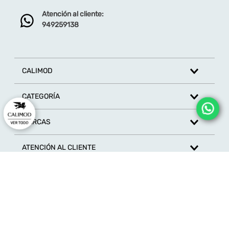
Atención al cliente:
Dirección de email
949259138
Escribe un comentario
CALIMOD
CATEGORÍA
MARCAS
ENVIAR COMENTARIO
ATENCIÓN AL CLIENTE
SÍGUENOS EN REDES SOCIALES