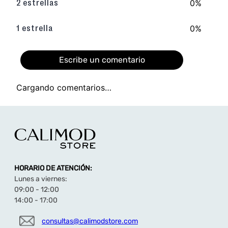
Materiales: Capellada de
pu
resistente con
0%
2 estrellas
planta de
tpr
duradera y
sintético
.
Atributos: Calzado
liviano
diseñado para
0%
1 estrella
brindar confort y una
placa personalizada
de
lujo.
Diseño: Estilo
sin forro
que aporta ligereza y un
ajuste moderno al pie.
Escribe un comentario
➡️
Descubre más sandalias de taco aquí
Cargando comentarios…
Agregar comentario
Título
HORARIO DE ATENCIÓN:
Califica el producto de 1 a 5 estrellas
Lunes a viernes:
★
★
★
★
★
09:00 - 12:00
14:00 - 17:00
Tu nombre
consultas@calimodstore.com