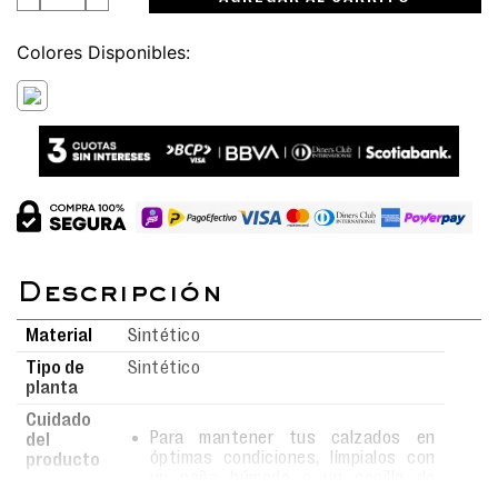
Colores
Material
Sintético
Tipo de
Sintético
planta
Cuidado
Para mantener tus calzados en
del
óptimas condiciones, límpialos con
producto
un paño húmedo o un cepillo de
cerdas suaves usando agua y jabón.