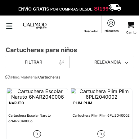
S/
199
ENVÍO GRATIS
POR COMPRAS DESDE
Cartucheras para niños
FILTRAR
RELEVANCIA
/
Nino
/
Maleteria
/
Cartucheras
NARUTO
PLIM PLIM
Cartuchera Escolar Naruto
Cartuchera Plim Plim 6PLI2040002
6NAR2040006
TU
TU