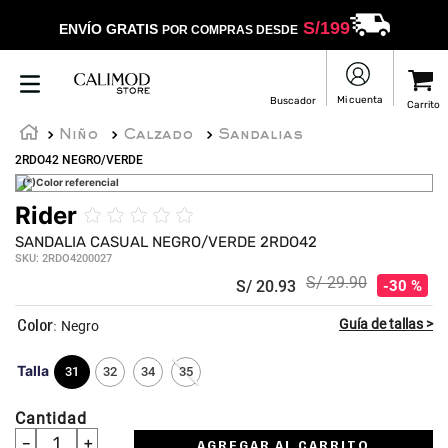
S/
199
ENVÍO GRATIS
POR COMPRAS DESDE
Niño
Calzado
Sandalias
2RDO42 NEGRO/VERDE
(*)Color referencial
Rider
☆
☆
☆
☆
☆
SANDALIA CASUAL NEGRO/VERDE 2RDO42
SKU
:
2RDO4200027
S/
29
.
90
S/
20
.
93
30 %
:
Negro
Talla
31
32
34
35
Cantidad
－
＋
AGREGAR AL CARRITO