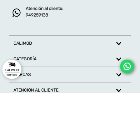
Atención al cliente:
Dirección de email
949259138
Escribe un comentario
CALIMOD
CATEGORÍA
MARCAS
ENVIAR COMENTARIO
ATENCIÓN AL CLIENTE
SÍGUENOS EN REDES SOCIALES