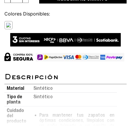
Colores
Material
Sintético
Tipo de
Sintético
planta
Cuidado
Para mantener tus zapatos en
del
óptimas condiciones, límpialos con
producto
un paño húmedo o un cepillo de
cerdas suaves usando agua y jabón.