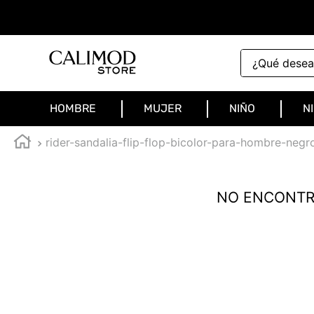
¿Qué deseas 
HOMBRE
MUJER
NIÑO
N
rider-sandalia-flip-flop-bicolor-para-hombre-neg
NO ENCONTR