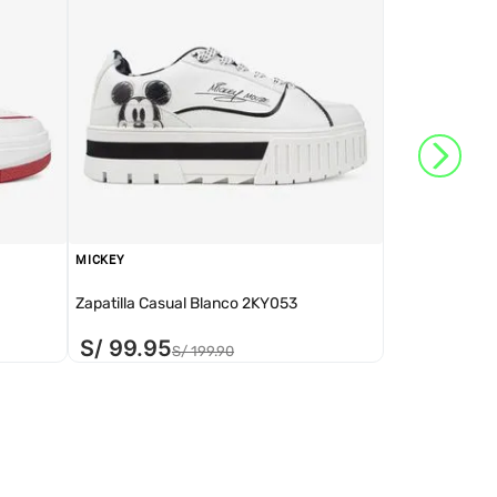
MICKEY
Zapatilla Casual Blanco 2KY053
S/
99
.
95
S/
199
.
90