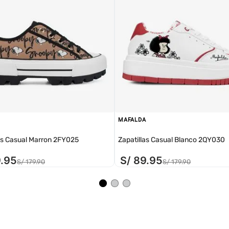
MAFALDA
as Casual Marron 2FY025
Zapatillas Casual Blanco 2QY030
9
.
95
S/
89
.
95
S/
179
.
90
S/
179
.
90