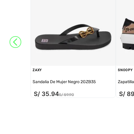
ZAXY
SNOOPY
Sandalia De Mujer Negro 2GZB35
Zapatill
S/
35
.
94
S/
8
S/
59
.
90