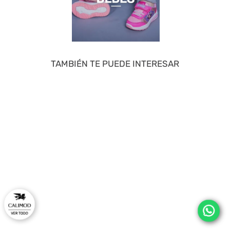
TAMBIÉN TE PUEDE INTERESAR
40 %
50 %
ZAXY
SNOOPY
Sandalia De Mujer Negro 2GZB35
Zapatillas Casual Marron 2FY025