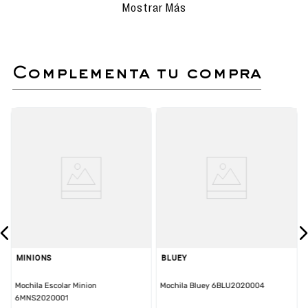
Realiza la limpieza con movimientos
Mostrar Más
delicados para evitar rayar o dañar la
superficie.
Evita el uso de detergentes
agresivos o productos químicos que
puedan afectar los materiales.
complementa tu compra
Secado natural: deja que las
sandalias se sequen al aire libre,
siempre en un lugar sombreado para
proteger el color y el material.
No sumergir ni lavar en lavadora.
Sandalia flip flop para niño de diseño versátil y
casual.
Planta anatómica, ligera y flexible para mayor
comodidad.
Tiras con acabados detallados para un estilo
único.
Diseño sencillo y facilmente combinable con
cualquier look de verano
MINIONS
BLUEY
Mochila Escolar Minion
Mochila Bluey 6BLU2020004
6MNS2020001