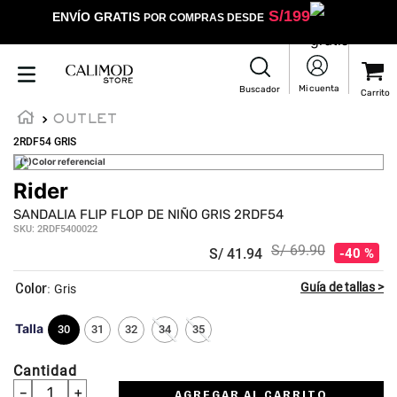
S/
199
ENVÍO GRATIS
POR COMPRAS DESDE
OUTLET
2RDF54 GRIS
(*)Color referencial
Rider
SANDALIA FLIP FLOP DE NIÑO GRIS 2RDF54
SKU
:
2RDF5400022
S/
69
.
90
S/
41
.
94
40 %
:
Gris
Talla
30
31
32
34
35
Cantidad
－
＋
AGREGAR AL CARRITO