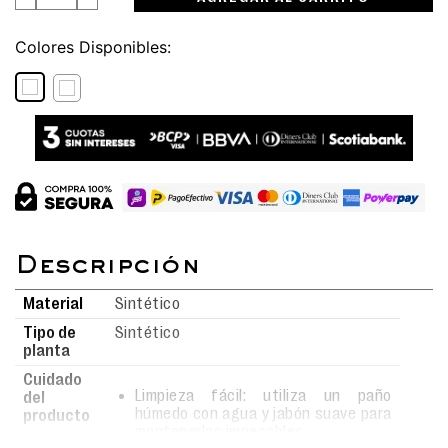
Colores
Material
Sintético
Tipo de
Sintético
planta
Cuidado
Limpieza fácil: utiliza un paño
del
húmedo con agua y jabón suave para
producto
mantenerlas impecables.