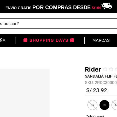
POR COMPRAS DESDE
ENVÍO GRATIS
S/
199
buscar?
IÑA
🛍️ SHOPPING DAYS 🛍️
MARCAS
Rider
☆
☆
SANDALIA FLIP 
SKU
:
2RDC30000
S/
23
.
92
37
39
4
:
Azul