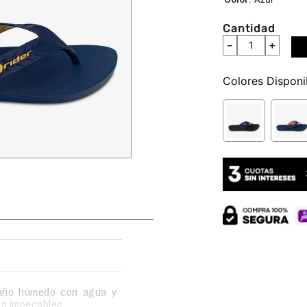
Cantidad
－
＋
Colores
 paño húmedo con agua y
as impecables.