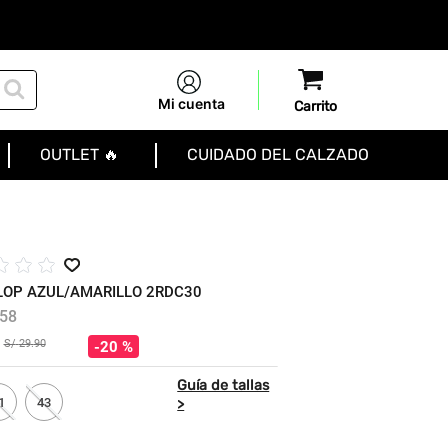
Mi cuenta
OUTLET 🔥
CUIDADO DEL CALZADO
☆
☆
☆
FLOP AZUL/AMARILLO 2RDC30
58
S/
29
.
90
20 %
1
43