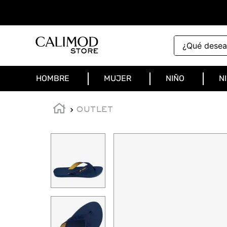
¿Qué deseas 
HOMBRE
MUJER
NIÑO
N
OUTLET