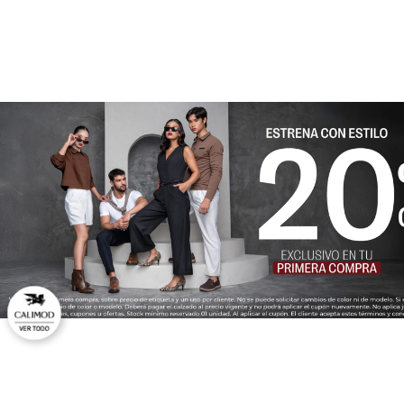
★
★
★
★
★
Tu nombre
Dirección de email
Escribe un comentario