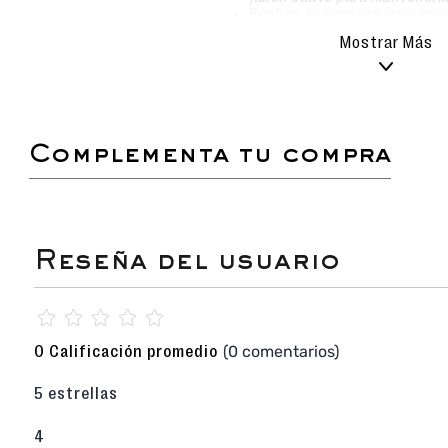
Realiza la limpieza con mo
evitar rayar o dañar la superf
Mostrar Más
Evita el uso de detergente
químicos que puedan afectar
Secado natural: deja que la
aire libre, siempre en u
proteger el color y el materia
No sumergir ni lavar en lavad
complementa tu compra
Sandalia flip flop de diseño versátil y casual.
Planta anatómica, ligera y flexible para mayo
Interior suave que garantiza confort en cada
Tiras con acabados detallados para un estilo
☆
☆
☆
☆
☆
(0 comentarios)
0 Calificación promedio
5 estrellas
4