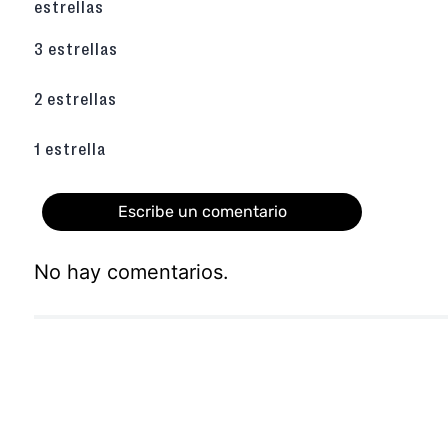
estrellas
3 estrellas
2 estrellas
1 estrella
Escribe un comentario
No hay comentarios.
Agregar comentario
Título
Califica el producto de 1 a 5 estrellas