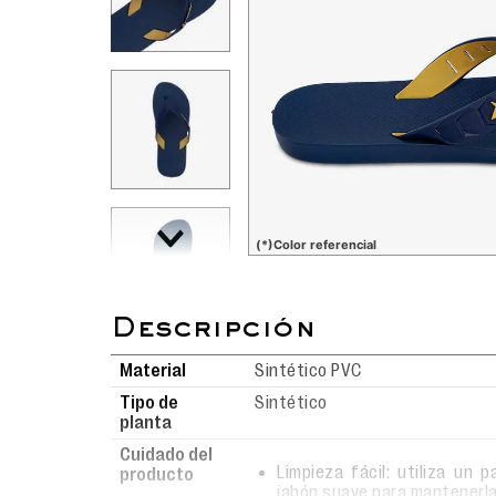
(*)Color referencial
Material
Sintético PVC
Tipo de
Sintético
planta
Cuidado del
Limpieza fácil: utiliza un
producto
jabón suave para mantenerl