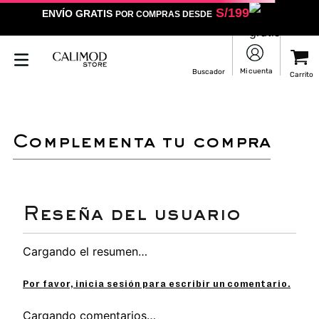
S/
199
ENVÍO GRATIS
POR COMPRAS DESDE
LO SENTIMOS
NO ENCONTRAMOS RESULTADOS QUE COINCIDAN CON
TU BÚSQUEDA
Puedes revisar la ortografía
Utilizar un término más general
Darle un vistazo a estos productos
que pueden interesarte