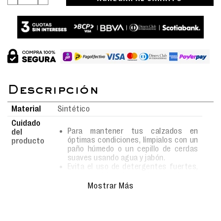
Material
Sintético
Cuidado
Para mantener tus calzados en
del
óptimas condiciones, límpialos con un
producto
paño húmedo o un cepillo de cerdas
suaves usando agua y jabón.
Evita el uso de detergentes fuertes,
ya que podrían alterar el material.
Deja secar al aire libre, siempre bajo
Mostrar Más
sombra, y nunca los metas a la
lavadora para conservar su forma y
durabilidad.