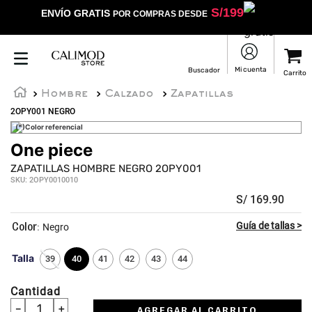
S/
199
ENVÍO GRATIS
POR COMPRAS DESDE
Hombre
Calzado
Zapatillas
2OPY001 NEGRO
(*)Color referencial
One piece
ZAPATILLAS HOMBRE NEGRO 2OPY001
SKU
:
2OPY0010010
S/
169
.
90
:
Negro
Talla
39
40
41
42
43
44
Cantidad
－
＋
AGREGAR AL CARRITO